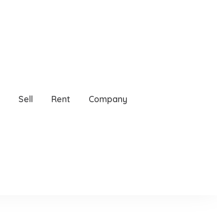
FL, 32712
Sell
Rent
Company